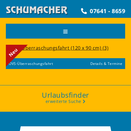
07641 - 8659
≡
Neu
N
ne
OVS-Überraschungsfahrt
Details & Termine
O
Urlaubsfinder
erweiterte Suche