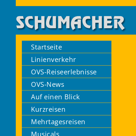
Startseite
Linienverkehr
OVS-Reiseerlebnisse
OVS-News
Auf einen Blick
Kurzreisen
Mehrtagesreisen
Musicals