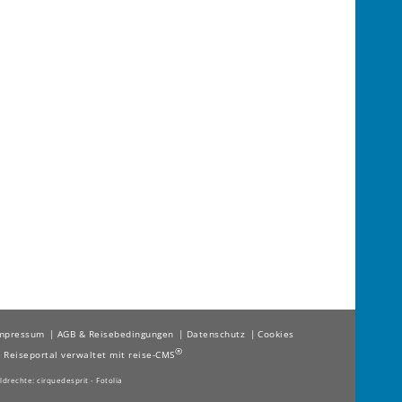
mpressum
AGB & Reisebedingungen
Datenschutz
Cookies
®
©
Reiseportal verwaltet mit reise-CMS
ildrechte: cirquedesprit - Fotolia