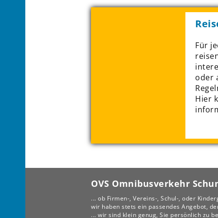
Reis
Für je
reisen
inter
oder 
Regel
Hier 
infor
OVS Omnibusverkehr Schu
... ob Firmen-, Vereins-, Schul-, oder Kinder
wir haben stets ein passendes Angebot, den
... wir sind klein genug, Sie persönlich zu 