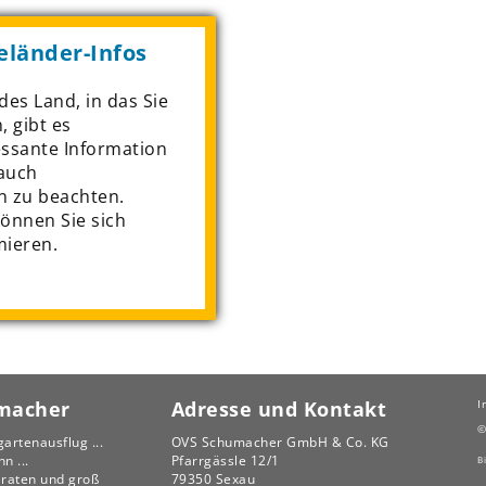
eländer-Infos
des Land, in das Sie
, gibt es
essante Information
auch
n zu beachten.
können Sie sich
mieren.
macher
Adresse und Kontakt
I
gartenausflug ...
OVS Schumacher GmbH & Co. KG
n ...
Pfarrgässle 12/1
B
beraten und groß
79350 Sexau